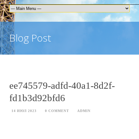
Blog Post
ee745579-adfd-40a1-8d2f-
fd1b3d92bfd6
14 ИЮЛ 2023
0 COMMENT
ADMIN