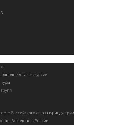
од
.
ры
 однодневные экскурсии
 туры
 групп
азете Российского союза туриндустрии
вать. Выходные в России
/Д