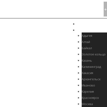
+
ГЛАВНАЯ
РОССИЯ
Адыгея
Алтай
Байкал
Золотое кольцо
Казань
Калининград
Хакасия
Архангельск
Иваново
Карелия
Красноярск
Москва