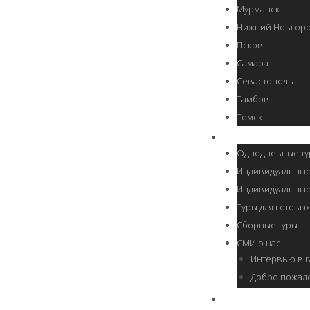
Мурманск
Нижний Новгор
Псков
Самара
Севастополь
Тамбов
Томск
БЕЛГОРОДСКАЯ ОБЛ
Однодневные ту
Индивидуальные
Индивидуальные
Туры для готовых
Сборные туры
СМИ о нас
Интервью в г
Добро пожало
САНКТ-ПЕТЕРБУРГ Ж